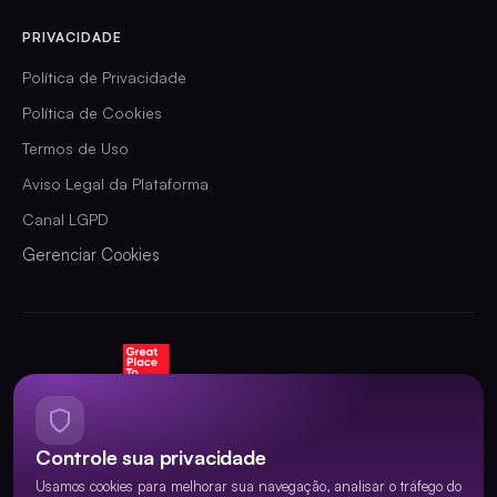
PRIVACIDADE
Política de Privacidade
Política de Cookies
Termos de Uso
Aviso Legal da Plataforma
Canal LGPD
Gerenciar Cookies
CERTIFICADA
Controle sua privacidade
PARCEIRA OFICIAL
Usamos cookies para melhorar sua navegação, analisar o tráfego do