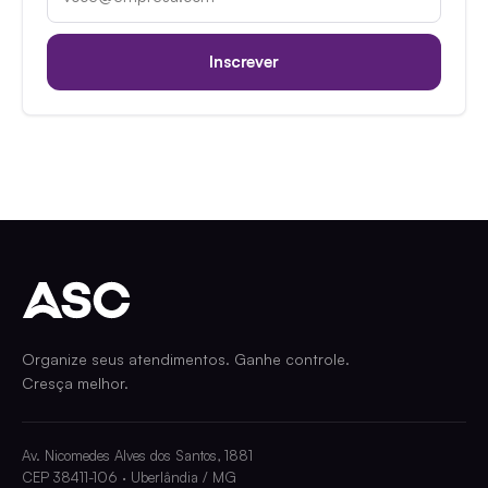
Inscrever
Organize seus atendimentos. Ganhe controle.
Cresça melhor.
Av. Nicomedes Alves dos Santos, 1881
CEP 38411-106 · Uberlândia / MG