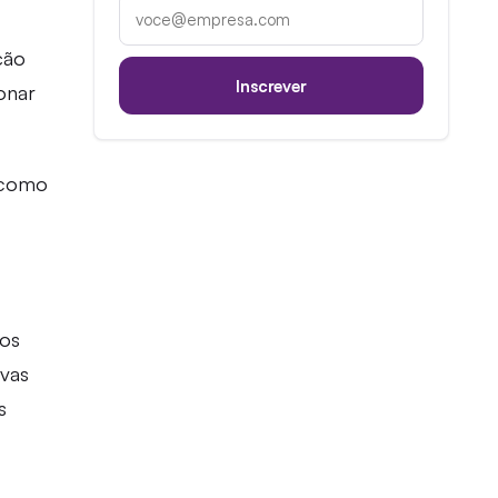
E-mail corporativo
ção
Inscrever
onar
 como
 os
ovas
s