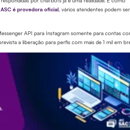
 respondidas por chatbots já é uma realidade. E como
ASC é provedora oficial
, vários atendentes podem ser
Messenger API para Instagram somente para contas co
prevista a liberação para perfis com mais de 1 mil em br