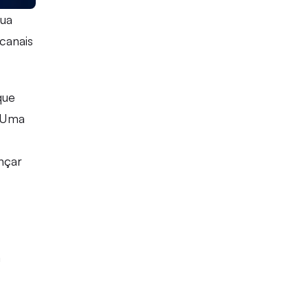
sua
canais
que
. Uma
nçar
m