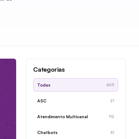
Categorias
Todas
403
ASC
21
Atendimento Multicanal
112
Chatbots
61