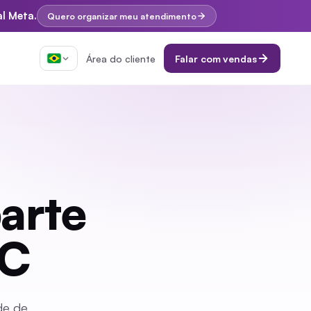
al Meta.
Quero organizar meu atendimento
Área do cliente
Falar com vendas
arte
SC
de de