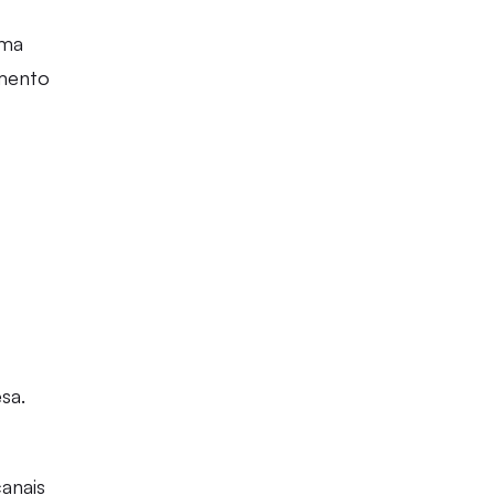
uma
amento
sa.
anais