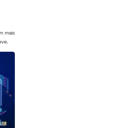
m mais
eve.