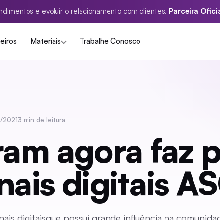
ndimentos e evoluir o relacionamento com clientes.
Parceira Ofici
eiros
Materiais
Trabalhe Conosco
7/2021
3 min de leitura
ram agora faz p
nais digitais A
ais digitaisque possui grande influência na comunida