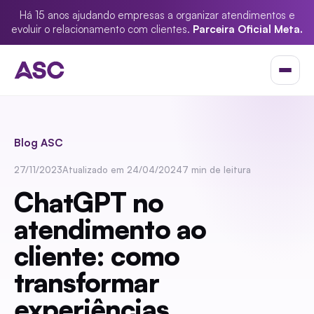
Há 15 anos ajudando empresas a organizar atendimentos e
evoluir o relacionamento com clientes.
Parceira Oficial Meta.
Blog ASC
27/11/2023
Atualizado em 24/04/2024
7 min de leitura
ChatGPT no
atendimento ao
cliente: como
transformar
experiências