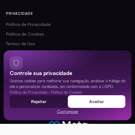
PRIVACIDADE
Política de Privacidade
Política de Cookies
Termos de Uso
Aviso Legal da Plataforma
Canal LGPD
Controle sua privacidade
Gerenciar Cookies
Usamos cookies para melhorar sua navegação, analisar o tráfego do
site e personalizar conteúdos, em conformidade com a LGPD.
Política de Privacidade
·
Política de Cookies
Rejeitar
Aceitar
CERTIFICADA
Customizar
PARCEIRA OFICIAL